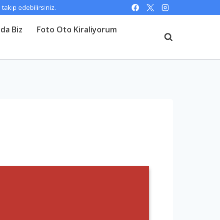
akip edebilirsiniz.
da Biz
Foto Oto Kiraliyorum