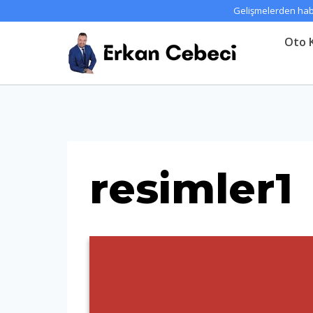
Gelişmelerden habe
Oto K
resimler1