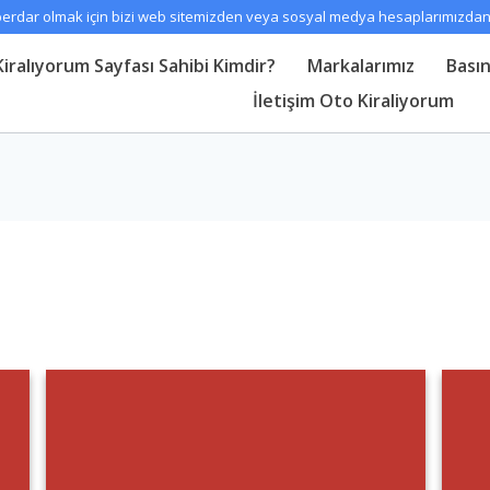
rdar olmak için bizi web sitemizden veya sosyal medya hesaplarımızdan t
iralıyorum Sayfası Sahibi Kimdir?
Markalarımız
Basın
İletişim Oto Kiraliyorum